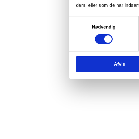
dem, eller som de har indsaml
Samtykkevalg
Nødvendig
Urmagervær
Afvis